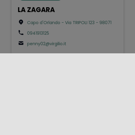
LA ZAGARA
Capo d'Orlando - Via TRIPOLI 123 - 98071
0941913125
penny02@virgilio.it
Bed & Breakfast
La zagara
Catania - Via Vittorio Emanuele II 356 -
951xx
0952180260
lazagarabebcatania@gmail.com