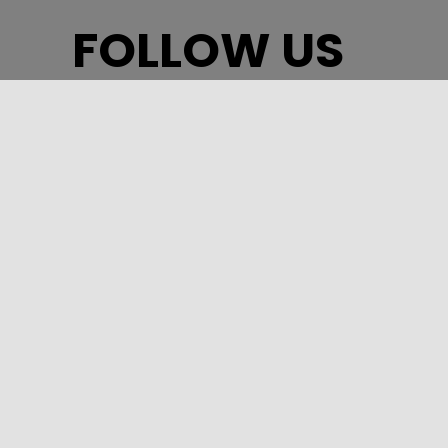
FOLLOW US
ASSESSORATO DEL TURISMO, DELLO SPORT E DELLO
SPETTACOLO – REGIONE SICILIANA
Via Notarbartolo, 9 – 90141 – Palermo
INFORMAZIONI TURISTICHE