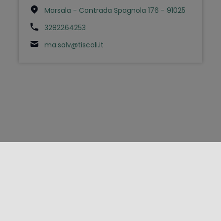
Marsala - Contrada Spagnola 176 - 91025
3282264253
ma.salv@tiscali.it
FOLLOW US