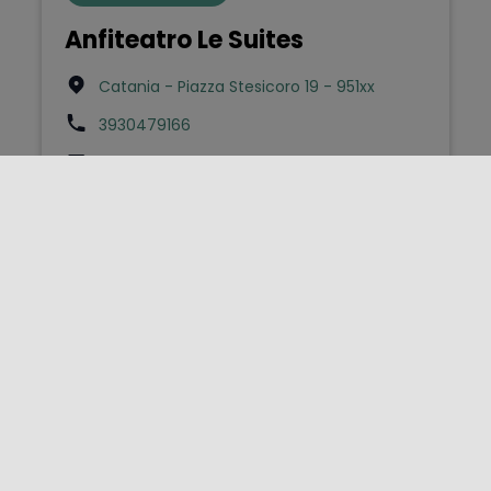
Anfiteatro Le Suites
Catania - Piazza Stesicoro 19 - 951xx
3930479166
anfiteatrolesuites@virgilio.it
Bed & Breakfast
Dietro il teatro
Palermo - Piazza delle stimmate 4 - 901xx
info@bbdietroilteatro.it