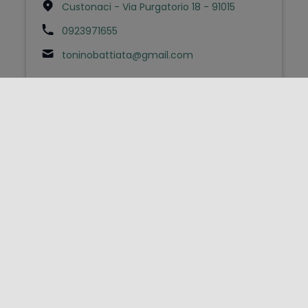
Custonaci - Via Purgatorio 18 - 91015
0923971655
toninobattiata@gmail.com
FOLLOW US