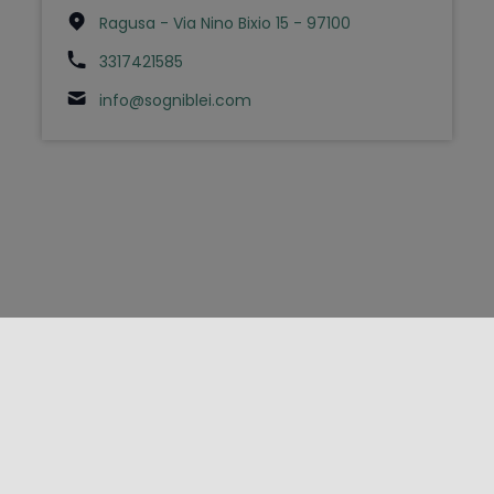
Ragusa - Via Nino Bixio 15 - 97100
3317421585
info@sogniblei.com
FOLLOW US