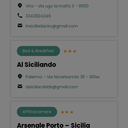
Vita - Via ugo la malfa 3 - 91010
3342924246
insiciliadaciro@gmail.com
Bed & Breakfast
Al Siciliando
Palermo - Via Notarbartolo 35 - 901xx
alsiciliandobb@gmail.com
Affittacamere
Arsenale Porto – Sicilia