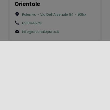
Orientale
Palermo - Via Dell'Arsenale 94 - 901xx
0918446791
info@arsenaleporto.it
Bed & Breakfast
B&B Al Sole di Sicilia
Giardini Naxos - Via Pancrazio De Pasquale
113/B - 98035
3248724650
bbalsoledisicilia@gmail.com