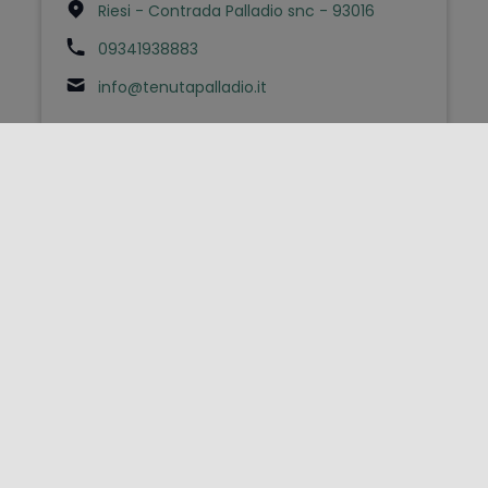
Riesi - Contrada Palladio snc - 93016
09341938883
info@tenutapalladio.it
FOLLOW US