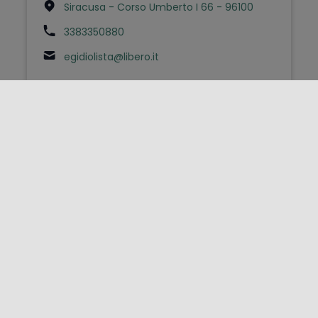
Siracusa - Corso Umberto I 66 - 96100
3383350880
egidiolista@libero.it
FOLLOW US