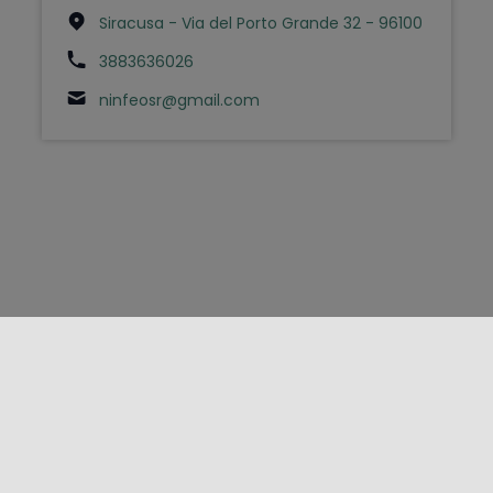
Siracusa - Via del Porto Grande 32 - 96100
3883636026
ninfeosr@gmail.com
FOLLOW US