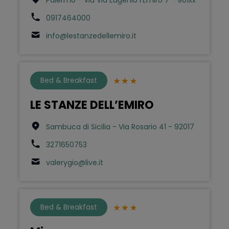
Palermo - Via Via Eugenio l'Emiro 7 - 901xx
0917464000
info@lestanzedellemiro.it
Bed & Breakfast
LE STANZE DELL’EMIRO
Sambuca di Sicilia - Via Rosario 41 - 92017
3271650753
valerygio@live.it
Bed & Breakfast