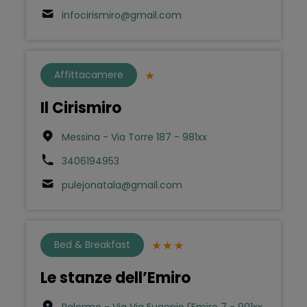
infocirismiro@gmail.com
Affittacamere
Il Cirismiro
Messina - Via Torre 187 - 981xx
3406194953
pulejonatala@gmail.com
Bed & Breakfast
Le stanze dell’Emiro