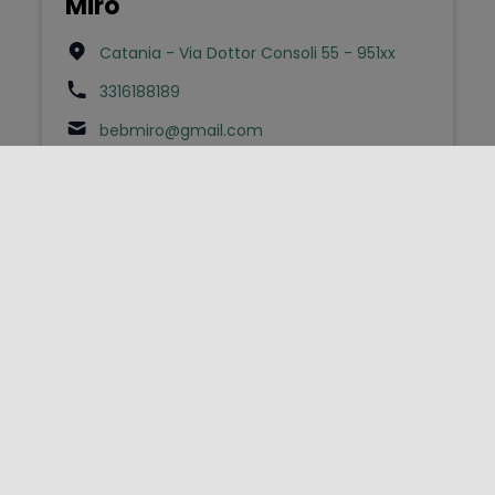
Miro
Catania - Via Dottor Consoli 55 - 951xx
3316188189
bebmiro@gmail.com
Bed & Breakfast
Miro il Mar
Ragusa - Contrada Punta Braccetto - Via
Delia 3 - 97100
3278414966
mirko_sicilia@hotmail.com