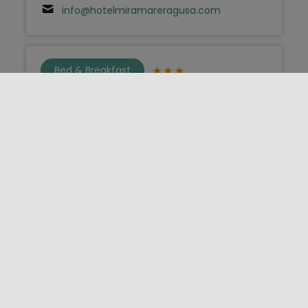
info@hotelmiramareragusa.com
Bed & Breakfast
Miramare
Pozzallo - Via Lungomare Pietre Nere 53 -
97016
3939286971
miramarepozzallo@gmail.com
Bed & Breakfast
Miramare Rooms