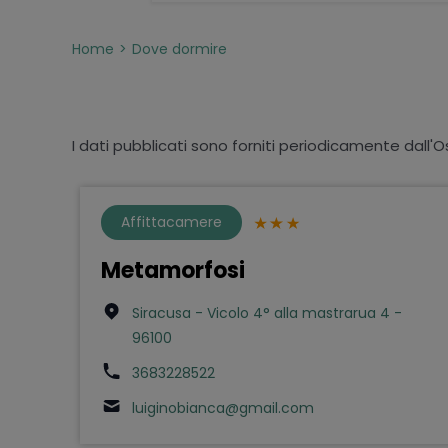
Home
Dove dormire
I dati pubblicati sono forniti periodicamente dall'O
Affittacamere
Metamorfosi
Siracusa - Vicolo 4° alla mastrarua 4 -
96100
3683228522
luiginobianca@gmail.com