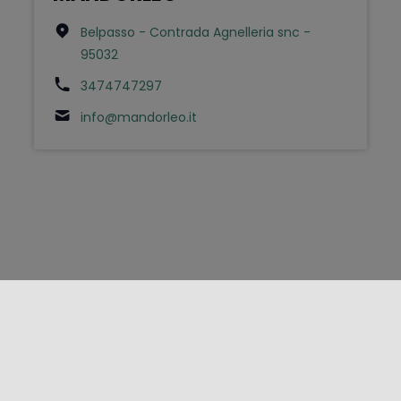
Belpasso - Contrada Agnelleria snc -
95032
3474747297
info@mandorleo.it
FOLLOW US