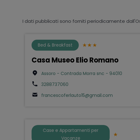
I dati pubblicati sono forniti periodicamente dall'O
Bed & Breakfast
Casa Museo Elio Romano
Assoro - Contrada Morra snc - 94010
3288737060
francescoferlauto15@gmail.com
Case e Appartamenti per
Vacanze