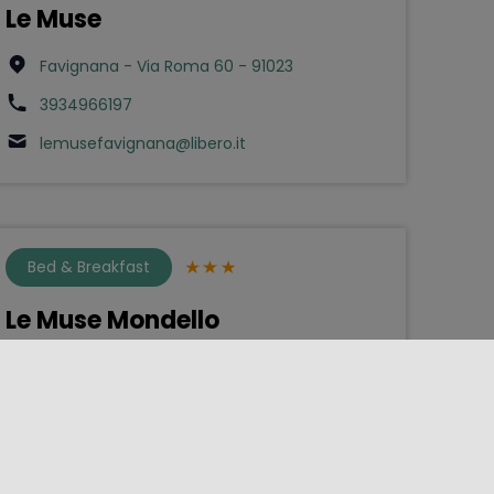
Le Muse
Favignana - Via Roma 60 - 91023
3934966197
lemusefavignana@libero.it
Bed & Breakfast
Le Muse Mondello
Palermo - Via Calliope 1 - 901xx
091 684 2842
info@bblemusepalermo.it