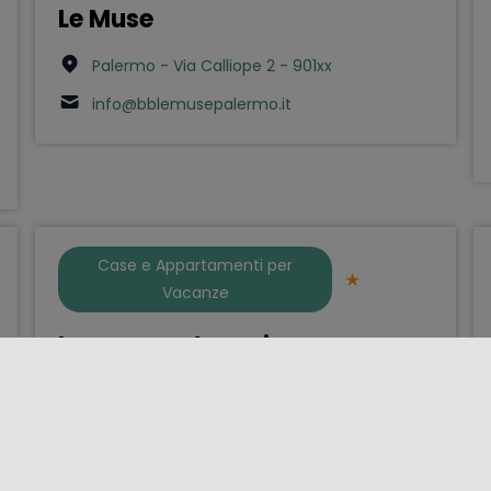
Le Muse
Palermo - Via Calliope 2 - 901xx
info@bblemusepalermo.it
Case e Appartamenti per
Vacanze
Le muse catanesi
Catania - Via Giuseppe Garibaldi 79 - 951xx
3282779750
lemusecatanesi@gmail.com