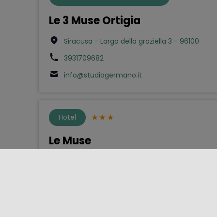
Le 3 Muse Ortigia
Siracusa - Largo della graziella 3 - 96100
3931709682
info@studiogermano.it
Hotel
Le Muse
Siracusa - Via Malta 17 - 96100
093164335
info@lemusehotelsiracusa.it