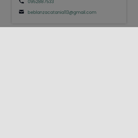
0952887533
beblanzacatania113@gmail.com
FOLLOW US