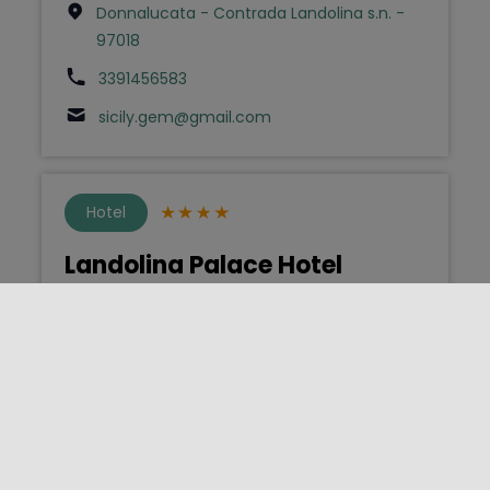
Donnalucata - Contrada Landolina s.n. -
97018
3391456583
sicily.gem@gmail.com
Hotel
Landolina Palace Hotel
Noto - Largo Andolina 2 - 96017
3479062055
landolinapalace@gmail.com
Affittacamere