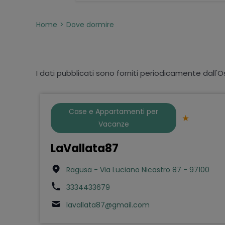
Home
Dove dormire
I dati pubblicati sono forniti periodicamente dall'O
Case e Appartamenti per
Vacanze
LaVallata87
Ragusa - Via Luciano Nicastro 87 - 97100
3334433679
lavallata87@gmail.com