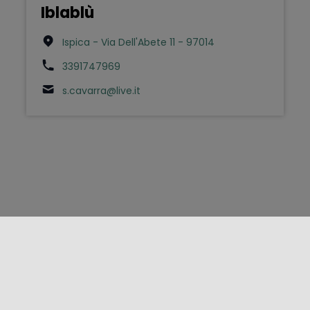
Iblablù
Ispica - Via Dell'Abete 11 - 97014
3391747969
s.cavarra@live.it
FOLLOW US