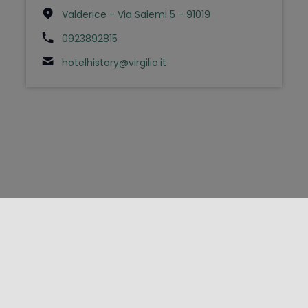
Valderice - Via Salemi 5 - 91019
0923892815
hotelhistory@virgilio.it
FOLLOW US