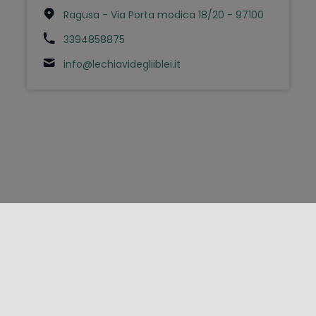
Ragusa - Via Porta modica 18/20 - 97100
3394858875
info@lechiavidegliiblei.it
FOLLOW US