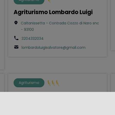
Agriturismo Lombardo Luigi
Caltanissetta - Contrada Cozzo di Naro snc
- 93100
3204332034
lombardoluigisalvatore@gmail.com
Agriturismo
Agriturismo Vultaggio
Misiliscemi - Contrada Misiliscemi 4 - 91031
0923864261