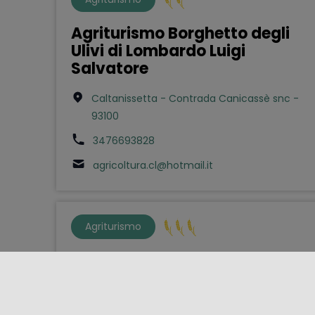
Agriturismo Borghetto degli
Ulivi di Lombardo Luigi
Salvatore
Caltanissetta - Contrada Canicassè snc -
93100
3476693828
agricoltura.cl@hotmail.it
Agriturismo
Agriturismo Savoca Giovanni
Piazza Armerina - Contrada Leano snc -
94015