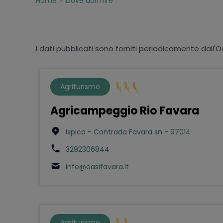
Home
Dove dormire
I dati pubblicati sono forniti periodicamente dall'O
Agriturismo
Agricampeggio Rio Favara
Ispica - Contrada Favara sn - 97014
3292306844
info@oasifavara.it
Agriturismo