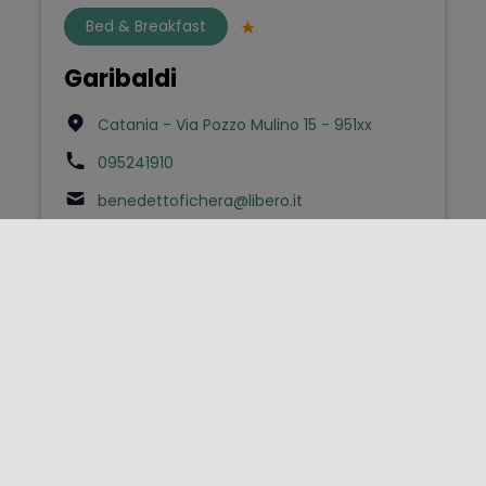
Bed & Breakfast
Garibaldi
Catania - Via Pozzo Mulino 15 - 951xx
095241910
benedettofichera@libero.it
Affittacamere
GARIBALDI R&B
Messina - Via Garibaldi 108 - 981xx
0909574265
garibaldihotel@hotmail.com