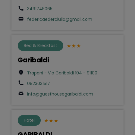
3491745065
federicaederciulla@gmail.com
Bed & Breakfast
Garibaldi
Trapani - Via Garibaldi 104 - 91100
0923031517
info@guesthousegaribaldi.com
Hotel
GARIBALDI