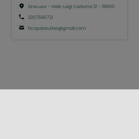
Siracusa - Viale Luigi Cadorna 12 - 96100
3207580721
ficopalasuites@gmail.com
FOLLOW US