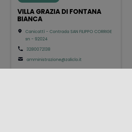
VILLA GRAZIA DI FONTANA
BIANCA
Canicattì - Contrada SAN FILIPPO CORRIGE
sn - 92024
3280072138
amministrazione@zaliclo.it
1
2