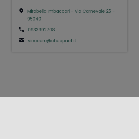
Mirabella Imbaccari - Via Carnevale 25 -
95040
0933992708
vincearo@cheapnet.it
FOLLOW US