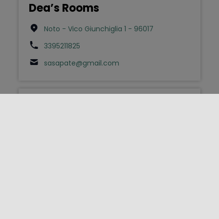
Dea’s Rooms
Noto - Vico Giunchiglia 1 - 96017
3395211825
sasapate@gmail.com
Bed & Breakfast
Dimora Archimedea
Siracusa - Via Necropoli Grotticelle 8 -
96100
3336526320
info@dimorarchimedea.it