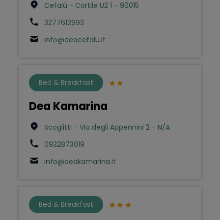
Cefalù - Cortile U2 1 - 90015
3277612993
info@deacefalu.it
Bed & Breakfast
Dea Kamarina
Scoglitti - Via degli Appennini 2 - N/A
0932873019
info@deakamarina.it
Bed & Breakfast