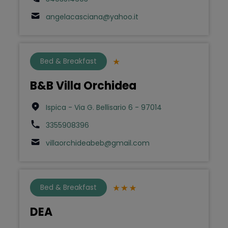
angelacasciana@yahoo.it
Bed & Breakfast
B&B Villa Orchidea
Ispica - Via G. Bellisario 6 - 97014
3355908396
villaorchideabeb@gmail.com
Bed & Breakfast
DEA