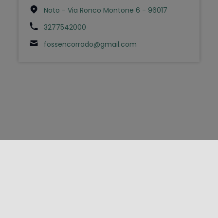
Noto - Via Ronco Montone 6 - 96017
3277542000
fossencorrado@gmail.com
FOLLOW US