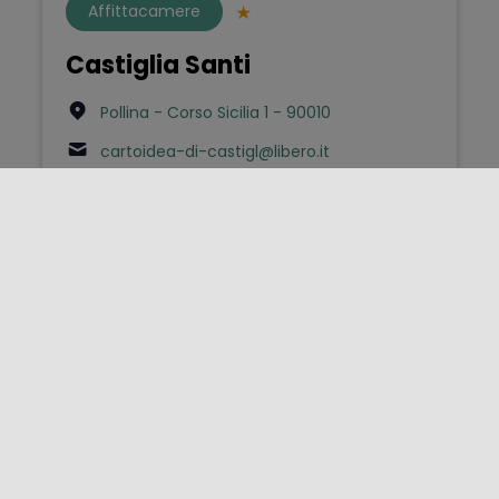
Affittacamere
Castiglia Santi
Pollina - Corso Sicilia 1 - 90010
cartoidea-di-castigl@libero.it
Case e Appartamenti per
Vacanze
Isabella di Castiglia
Siracusa - Via Vicolo dell'olivo 26 - 96100
3934387221
isabelladicastiglia.ortigia@gmail.com