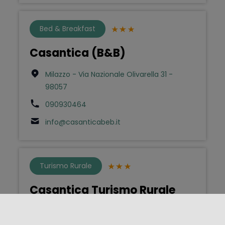
Bed & Breakfast
Casantica (B&B)
Milazzo - Via Nazionale Olivarella 31 -
98057
090930464
info@casanticabeb.it
Turismo Rurale
Casantica Turismo Rurale
Milazzo - Via Nazionale Contrada due Torri
31 - 98057