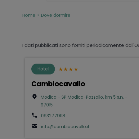
Home
Dove dormire
I dati pubblicati sono forniti periodicamente dall'O
Hotel
Cambiocavallo
Modica - SP Modica-Pozzallo, km 5 s.n. -
97015
0932779118
info@cambiocavallo.it