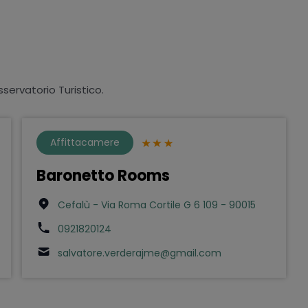
sservatorio Turistico.
Affittacamere
Baronetto Rooms
Cefalù - Via Roma Cortile G 6 109 - 90015
0921820124
salvatore.verderajme@gmail.com