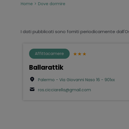
Home
Dove dormire
I dati pubblicati sono forniti periodicamente dall'O
Affittacamere
Ballarattik
Palermo - Via Giovanni Naso 16 - 901xx
ros.cicciarella@gmail.com