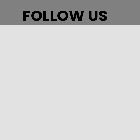
FOLLOW US
ASSESSORATO DEL TURISMO, DELLO SPORT E DELLO
SPETTACOLO – REGIONE SICILIANA
Via Notarbartolo, 9 – 90141 – Palermo
INFORMAZIONI TURISTICHE