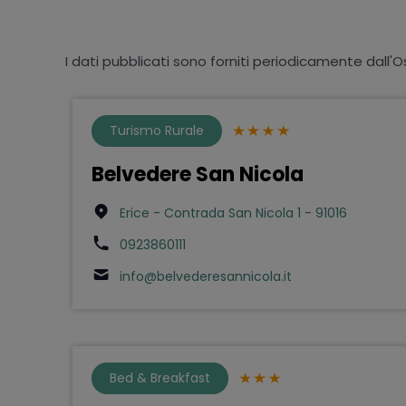
I dati pubblicati sono forniti periodicamente dall'O
Turismo Rurale
Belvedere San Nicola
Erice - Contrada San Nicola 1 - 91016
0923860111
info@belvederesannicola.it
Bed & Breakfast