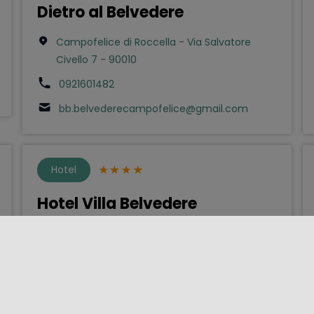
Dietro al Belvedere
Campofelice di Roccella - Via Salvatore
Civello 7 - 90010
0921601482
bb.belvederecampofelice@gmail.com
Hotel
Hotel Villa Belvedere
Taormina - Via Bagnoli Croce 79 - 98039
094223791
info@villabelvedere.it