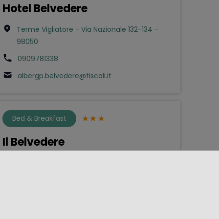
Hotel Belvedere
Terme Vigliatore - Via Nazionale 132-134 -
98050
0909781338
albergp.belvedere@tiscali.it
Bed & Breakfast
Il Belvedere
Savoca - Via Botte 63 - 98038
3931673737
mary__70@hotmail.it