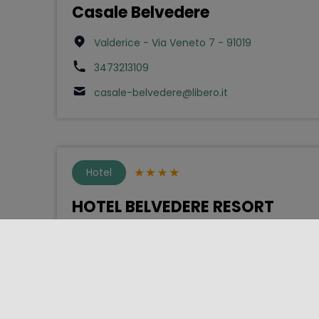
Casale Belvedere
Valderice - Via Veneto 7 - 91019
3473213109
casale-belvedere@libero.it
Hotel
HOTEL BELVEDERE RESORT
Castellammare del Golfo - SS 187 KM. 37,350
- 91014
0924076049
marco-catalano0@xn--aice-lqa.it