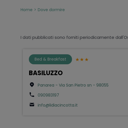
Home
Dove dormire
I dati pubblicati sono forniti periodicamente dall'O
Bed & Breakfast
BASILUZZO
Panarea - Via San Pietro sn - 98055
090983197
info@lidiacincotta.it