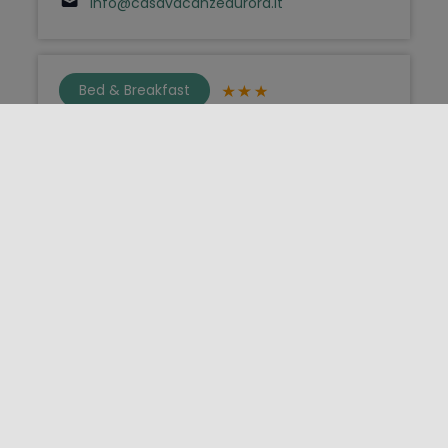
info@casavacanzeaurora.it
Bed & Breakfast
Cortile Aurora
Bronte - Via Sac. Vincenzo Schiliro' 36 -
95034
3297352750
ilcortiletto.bronte@gmail.com
Bed & Breakfast
L’Aurora