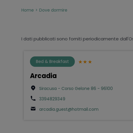
Home
Dove dormire
I dati pubblicati sono forniti periodicamente dall'O
Bed & Breakfast
Arcadia
Siracusa - Corso Gelone 86 - 96100
3394829349
arcadia.guest@hotmail.com