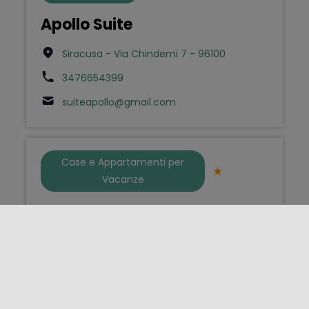
Apollo Suite
Siracusa - Via Chindemi 7 - 96100
3476654399
suiteapollo@gmail.com
Case e Appartamenti per
Vacanze
Apollonion Holiday House
Siracusa - Piazza Pancali 28 - 96100
3383978673
nico_barri@yahoo.it