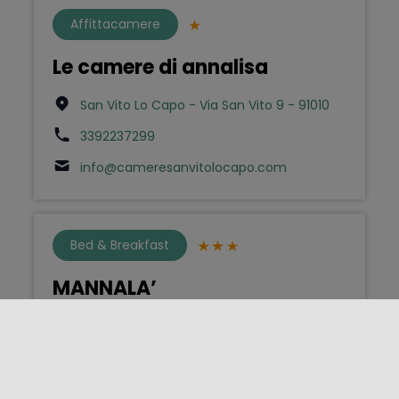
Affittacamere
Le camere di annalisa
San Vito Lo Capo - Via San Vito 9 - 91010
3392237299
info@cameresanvitolocapo.com
Bed & Breakfast
MANNALA’
Agrigento - Vicolo Mantracchia 3 - 92100
3203171180
mannalabeb@gmail.com