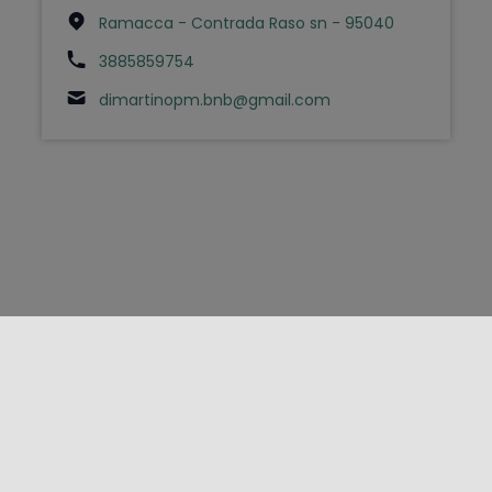
Ramacca - Contrada Raso sn - 95040
3885859754
dimartinopm.bnb@gmail.com
FOLLOW US