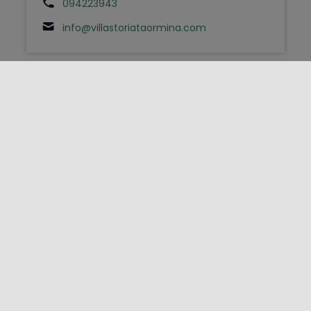
094223943
info@villastoriataormina.com
FOLLOW US