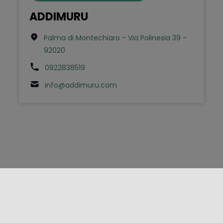
ADDIMURU
Palma di Montechiaro - Via Polinesia 39 -
92020
0922838519
info@addimuru.com
FOLLOW US