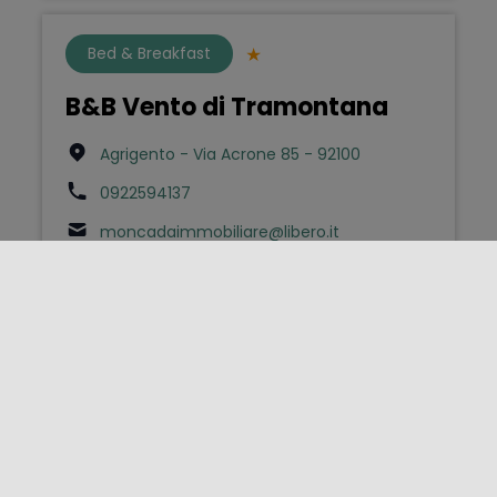
Bed & Breakfast
B&B Vento di Tramontana
Agrigento - Via Acrone 85 - 92100
0922594137
moncadaimmobiliare@libero.it
Agriturismo
Baglio Fontana
Buseto Palizzolo - Via Palermo 26 - 91012
0923855000