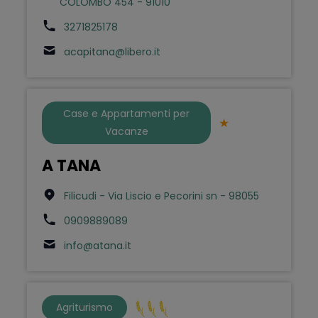
COLOMBO 454 - 91010
3271825178
acapitana@libero.it
Case e Appartamenti per
Vacanze
A TANA
Filicudi - Via Liscio e Pecorini sn - 98055
0909889089
info@atana.it
Agriturismo