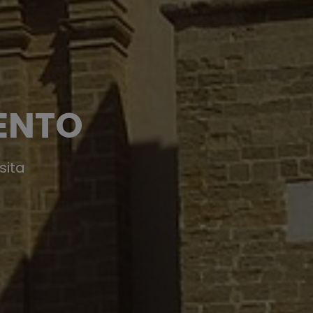
ENTO
sita