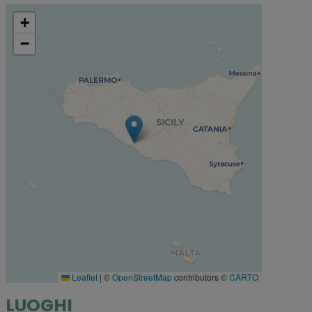
+
−
Leaflet
|
©
OpenStreetMap
contributors ©
CARTO
LUOGHI