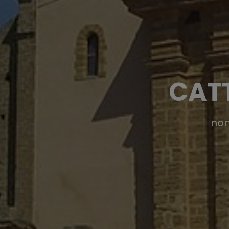
CAT
non