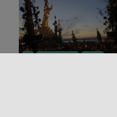
Evento
Folklore e feste tradizionali
Grandi Eventi
Natale
FESTA DI SANTA LUCIA 2025 A
SIRACUSA
Dal 9 al 26 dicembre, Siracusa si anima con le
celebrazioni dedicate a Santa Lucia, patrona della
città, in un [...]