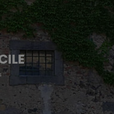
CILE
s