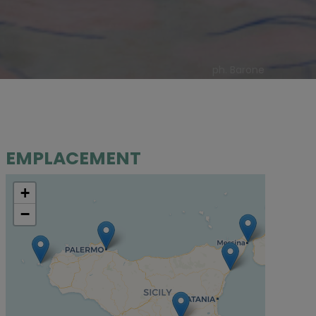
ph. Barone
EMPLACEMENT
+
−