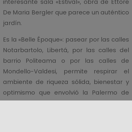
interesante sala «Estival», obra de Ettore
De Maria Bergler que parece un auténtico
jardín.
Es la «Belle Époque»: pasear por las calles
Notarbartolo, Libertá, por las calles del
barrio Politeama o por las calles de
Mondello-Valdesi, permite respirar el
ambiente de riqueza sólida, bienestar y
optimismo que envolvió la Palermo de
principios del siglo XX para convertirla en
protagonistas del nuevo fenómeno
artístico y cultural.