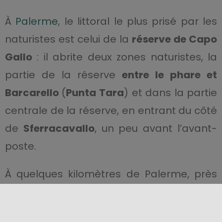
À
Palerme
, le littoral le plus prisé par les
naturistes est celui de la
réserve de Capo
Gallo
: il abrite deux zones naturistes, la
partie de la réserve
entre le phare et
Barcarello
(
Punta Tara
) et dans la partie
centrale de la réserve, en entrant du côté
de
Sferracavallo
, un peu avant l’avant-
poste.
À quelques kilomètres de Palerme, près
de
Cefalù
, la
plage des Salinelle
, dans la
partie comprise entre la zone réservée à