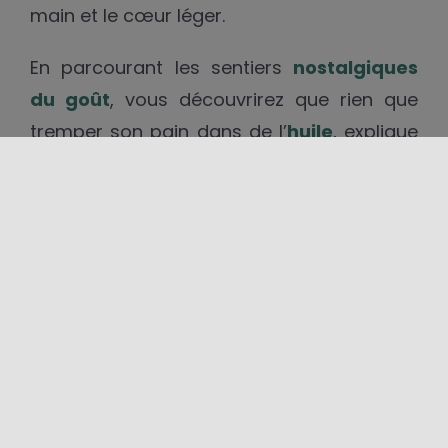
main et le cœur léger.
En parcourant les sentiers
nostalgiques
du goût
,
vous découvrirez que rien que
tremper son pain dans de l’
huile
, explique
pourquoi vous ne vous lasserez jamais de
la Sicile.